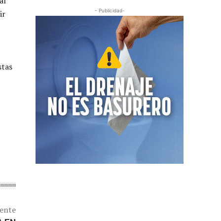
al
- Publicidad-
ir
stas
iente