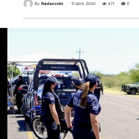
By
Redacción
471
0
11 abril, 2020