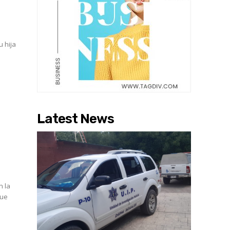
u hija
Latest News
n la