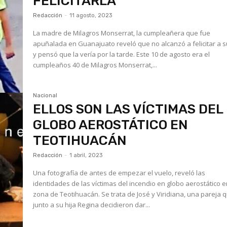
FELICITARLA
Redacción
-
11 agosto, 2023
La madre de Milagros Monserrat, la cumpleañera que fue
apuñalada en Guanajuato reveló que no alcanzó a felicitar a s
y pensó que la vería por la tarde. Este 10 de agosto era el
cumpleaños 40 de Milagros Monserrat,...
Nacional
ELLOS SON LAS VÍCTIMAS DEL
GLOBO AEROSTÁTICO EN
TEOTIHUACÁN
Redacción
-
1 abril, 2023
Una fotografía de antes de empezar el vuelo, reveló las
identidades de las víctimas del incendio en globo aerostático e
zona de Teotihuacán. Se trata de José y Viridiana, una pareja que
junto a su hija Regina decidieron dar...