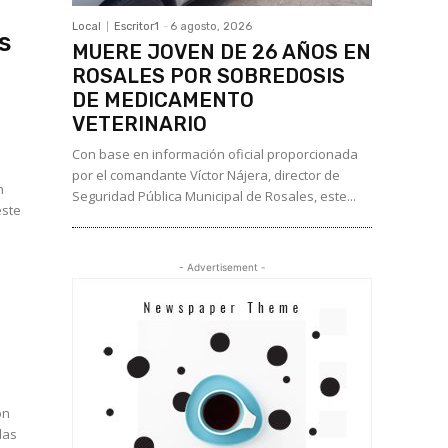
Local
Escritor1
-
6 agosto, 2026
s
MUERE JOVEN DE 26 AÑOS EN
ROSALES POR SOBREDOSIS
DE MEDICAMENTO
VETERINARIO
Con base en información oficial proporcionada
por el comandante Víctor Nájera, director de
n
Seguridad Pública Municipal de Rosales, este...
- Advertisement -
on
las