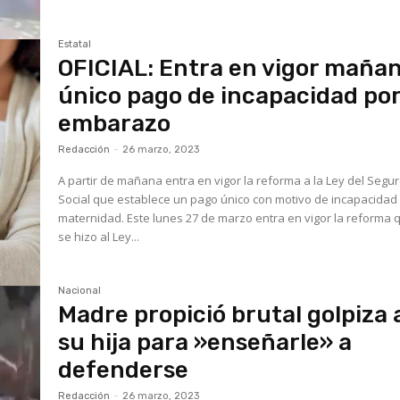
Estatal
OFICIAL: Entra en vigor maña
único pago de incapacidad po
embarazo
Redacción
-
26 marzo, 2023
A partir de mañana entra en vigor la reforma a la Ley del Segu
Social que establece un pago único con motivo de incapacidad
maternidad. Este lunes 27 de marzo entra en vigor la reforma 
se hizo al Ley...
Nacional
Madre propició brutal golpiza 
su hija para »enseñarle» a
defenderse
Redacción
-
26 marzo, 2023