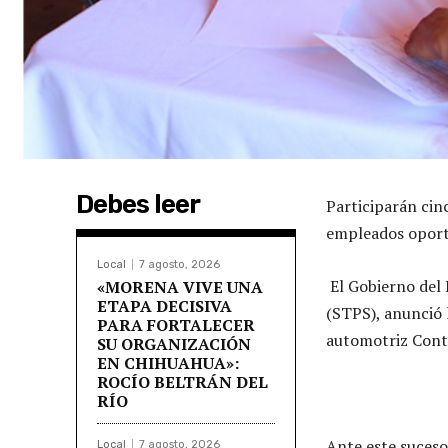
Debes leer
Participarán cin
empleados oportu
Local
7 agosto, 2026
El Gobierno del 
«MORENA VIVE UNA
ETAPA DECISIVA
(STPS), anunció 
PARA FORTALECER
automotriz Conti
SU ORGANIZACIÓN
EN CHIHUAHUA»:
ROCÍO BELTRÁN DEL
RÍO
Ante este suceso
Local
7 agosto, 2026