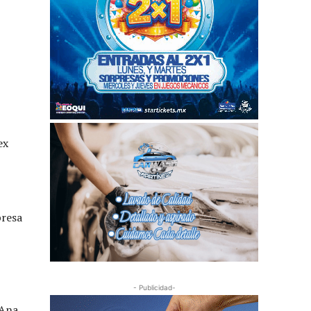
ex
presa
- Publicidad-
 Ana