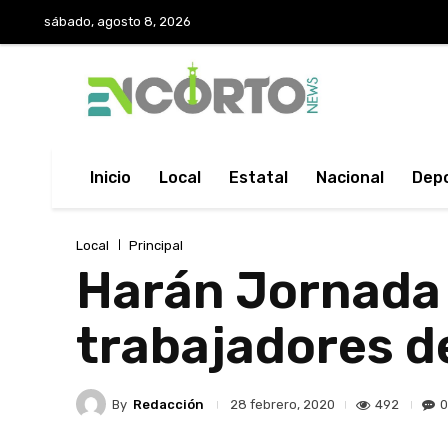
sábado, agosto 8, 2026
Inicio
Local
Estatal
Nacional
Dep
Local
Principal
Harán Jornada 
trabajadores d
By
Redacción
492
0
28 febrero, 2020