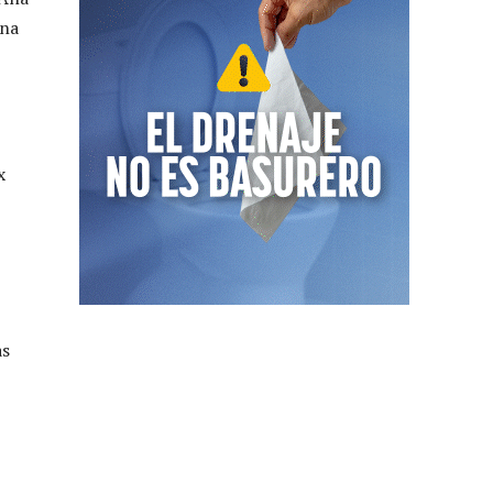
una
x
as