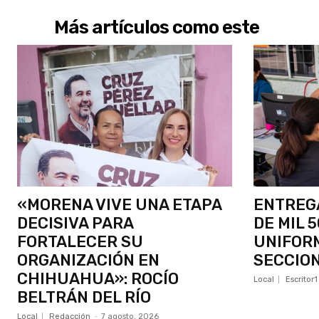
Más artículos como este
«MORENA VIVE UNA ETAPA
ENTREGA
DECISIVA PARA
DE MIL 
FORTALECER SU
UNIFORM
ORGANIZACIÓN EN
SECCIO
CHIHUAHUA»: ROCÍO
Local
Escritor1
BELTRÁN DEL RÍO
Local
Redacción
-
7 agosto, 2026