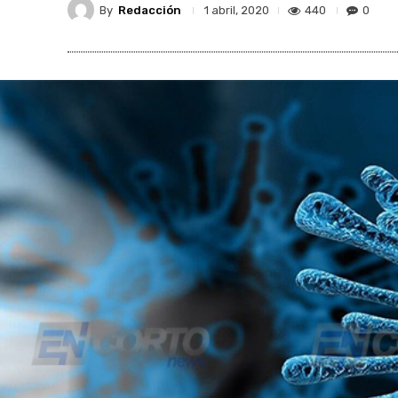
By
Redacción
440
0
1 abril, 2020