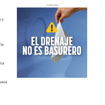
- Publicidad-
o y
 la
sta
mana