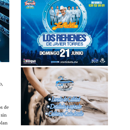
o,
s de
 sin
plan