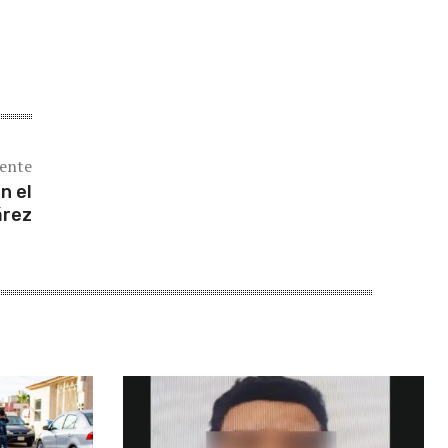
iente
n el
árez