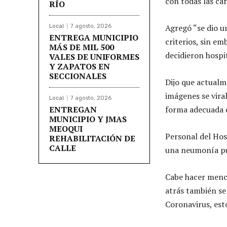
con todas las ca
RÍO
Agregó “se dio u
Local
7 agosto, 2026
ENTREGA MUNICIPIO
criterios, sin e
MÁS DE MIL 500
decidieron hospit
VALES DE UNIFORMES
Y ZAPATOS EN
SECCIONALES
Dijo que actualme
imágenes se viral
Local
7 agosto, 2026
ENTREGAN
forma adecuada d
MUNICIPIO Y JMAS
MEOQUI
Personal del Hos
REHABILITACIÓN DE
CALLE
una neumonía pu
Cabe hacer menc
atrás también se
Coronavirus, es