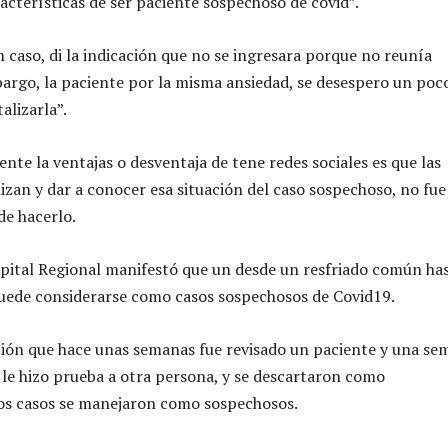
racterísticas de ser paciente sospechoso de covid”.
n caso, di la indicación que no se ingresara porque no reunía
mbargo, la paciente por la misma ansiedad, se desespero un poc
alizarla”.
nte la ventajas o desventaja de tene redes sociales es que las
izan y dar a conocer esa situación del caso sospechoso, no fue
e hacerlo.
pital Regional manifestó que un desde un resfriado común ha
ede considerarse como casos sospechosos de Covid19.
ión que hace unas semanas fue revisado un paciente y una se
 le hizo prueba a otra persona, y se descartaron como
tos casos se manejaron como sospechosos.