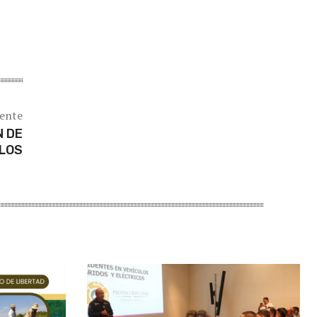
iente
N DE
LOS