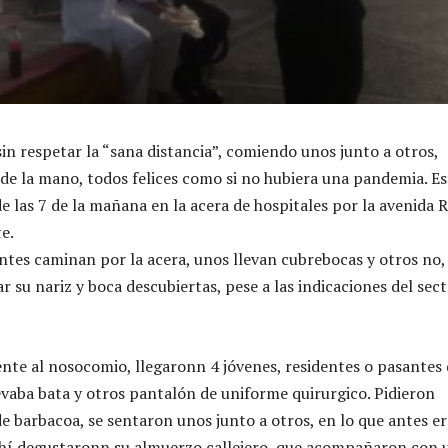
sin respetar la “sana distancia”, comiendo unos junto a otros,
de la mano, todos felices como si no hubiera una pandemia. E
e las 7 de la mañana en la acera de hospitales por la avenida 
e.
tes caminan por la acera, unos llevan cubrebocas y otros no, 
r su nariz y boca descubiertas, pese a las indicaciones del sec
rente al nosocomio, llegaronn 4 jóvenes, residentes o pasantes
evaba bata y otros pantalón de uniforme quirurgico. Pidieron
de barbacoa, se sentaron unos junto a otros, en lo que antes er
ahí degustaronn su almuerzo callejero, que acompañaron con 