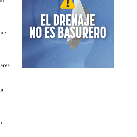
que
iares
la
te.