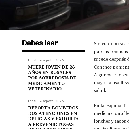
Debes leer
Sin cubrebocas, 
parejas tomadas 
sucede después d
Local
6 agosto, 2026
MUERE JOVEN DE 26
Conchos ponient
AÑOS EN ROSALES
Algunos transeún
POR SOBREDOSIS DE
mayoría osa lleva
MEDICAMENTO
VETERINARIO
salud.
Local
6 agosto, 2026
En la esquina, f
REPORTA BOMBEROS
DOS ATENCIONES EN
medicina, uno ll
DELICIAS Y EXHORTA
lonches y tacos 
A PREVENIR FUGAS
una jardinera y 