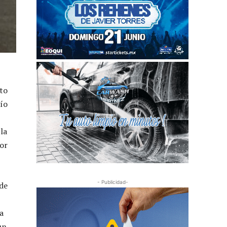
sto
Río
la
tor
- Publicidad-
 de
a
un