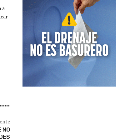
a a
acar
iente
E NO
EDES