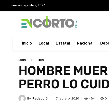
viernes, agosto 7, 2026
Inicio
Local
Estatal
Nacional
Dep
Local
Principal
HOMBRE MUERE
PERRO LO CUI
By
Redacción
484
0
7 febrero, 2020