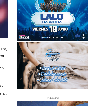
erro)
yer
con
de
s en
- Publicidad-