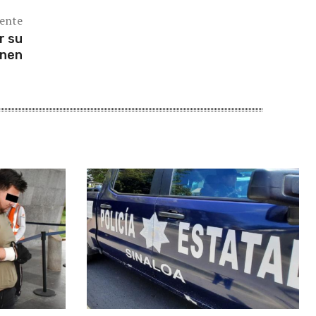
iente
r su
enen