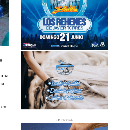
a
 una
ma
 en
- Publicidad-