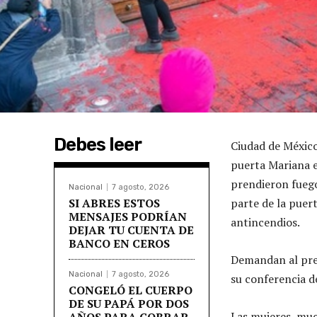
Debes leer
Ciudad de México
puerta Mariana ex
prendieron fuego
Nacional
7 agosto, 2026
SI ABRES ESTOS
parte de la puer
MENSAJES PODRÍAN
antincendios.
DEJAR TU CUENTA DE
BANCO EN CEROS
Demandan al pre
Nacional
7 agosto, 2026
su conferencia d
CONGELÓ EL CUERPO
DE SU PAPÁ POR DOS
Las mujeres, much
AÑOS PARA COBRAR