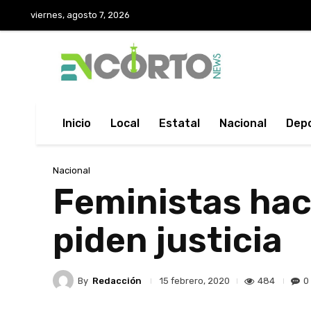
viernes, agosto 7, 2026
Inicio
Local
Estatal
Nacional
Dep
Nacional
Feministas hac
piden justicia
By
Redacción
484
0
15 febrero, 2020