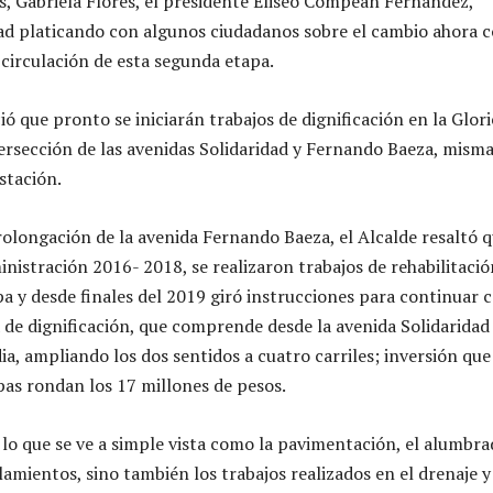
s, Gabriela Flores, el presidente Eliseo Compeán Fernández,
idad platicando con algunos ciudadanos sobre el cambio ahora 
 circulación de esta segunda etapa.
ó que pronto se iniciarán trabajos de dignificación en la Glori
tersección de las avenidas Solidaridad y Fernando Baeza, mism
estación.
rolongación de la avenida Fernando Baeza, el Alcalde resaltó 
inistración 2016- 2018, se realizaron trabajos de rehabilitaci
a y desde finales del 2019 giró instrucciones para continuar 
 de dignificación, que comprende desde la avenida Solidaridad 
ia, ampliando los dos sentidos a cuatro carriles; inversión que
as rondan los 17 millones de pesos.
lo que se ve a simple vista como la pavimentación, el alumbr
lamientos, sino también los trabajos realizados en el drenaje y