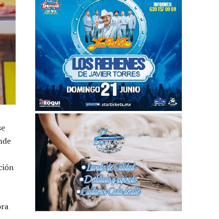
se
nde
ción
ora