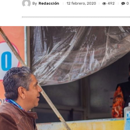
By
Redacción
492
0
12 febrero, 2020