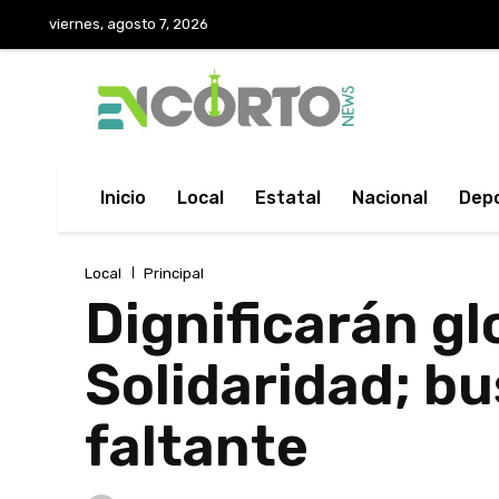
viernes, agosto 7, 2026
Inicio
Local
Estatal
Nacional
Dep
Local
Principal
Dignificarán gl
Solidaridad; b
faltante