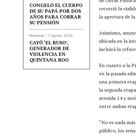
de Obras Pública
CONGELÓ EL CUERPO
recorrió la vial
DE SU PAPÁ POR DOS
AÑOS PARA COBRAR
la apertura de la
SU PENSIÓN
Asimismo, anunci
Nacional
7 agosto, 2026
ubicada en la in
CAYÓ ‘EL RUSO’,
GENERADOR DE
incluirá la refor
VIOLENCIA EN
QUINTANA ROO
En cuanto a la P
en la pasada adm
una primera etap
la segunda etapa
avenida 14 y med
entre ambas etap
“No es nada más 
público, los seña