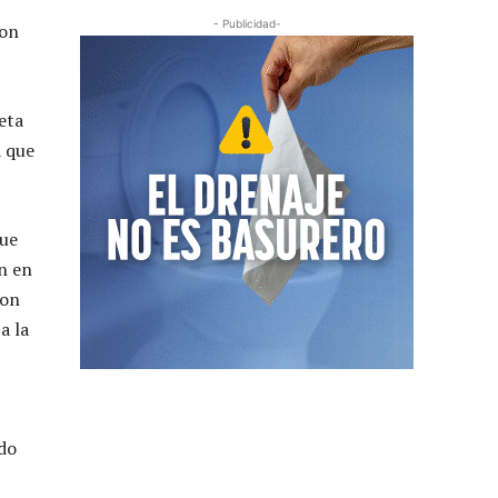
- Publicidad-
con
eta
a que
que
ón en
con
a la
ado