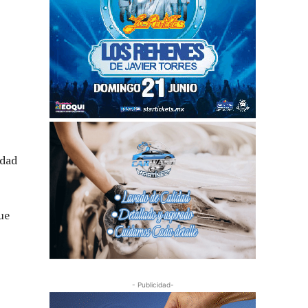
udad
ue
- Publicidad-