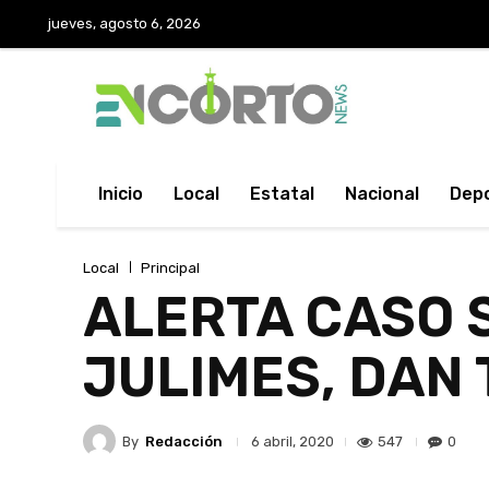
jueves, agosto 6, 2026
Inicio
Local
Estatal
Nacional
Dep
Local
Principal
ALERTA CASO 
JULIMES, DAN
By
Redacción
547
0
6 abril, 2020