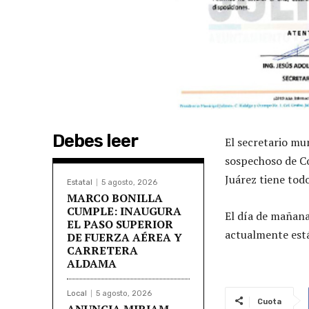
Debes leer
El secretario mu
sospechoso de Co
Juárez tiene tod
Estatal
5 agosto, 2026
MARCO BONILLA
CUMPLE: INAUGURA
El día de mañana
EL PASO SUPERIOR
actualmente está
DE FUERZA AÉREA Y
CARRETERA
ALDAMA
Local
5 agosto, 2026
Cuota
ANUNCIA MIRIAM