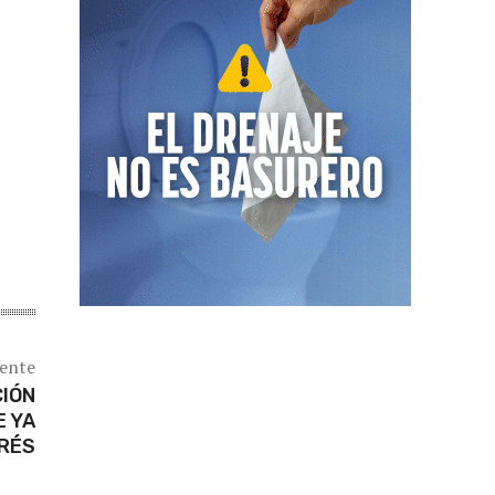
iente
CIÓN
E YA
TRÉS