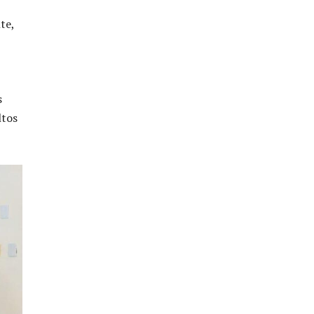
te,
s
ltos