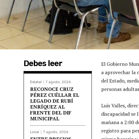
Debes leer
El Gobierno Muni
a aprovechar la 
del Estado, medi
Estatal
7 agosto, 2026
RECONOCE CRUZ
personas adultas
PÉREZ CUÉLLAR EL
LEGADO DE RUBÍ
Luis Valles, dir
ENRÍQUEZ AL
FRENTE DEL DIF
discapacidad se l
MUNICIPAL
mañana a 2:00 de 
registro para per
Local
7 agosto, 2026
ENTRE PRECIOS
mismo horario y 