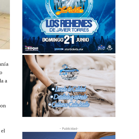
anía
o
da a
con
- Publicidad-
 el