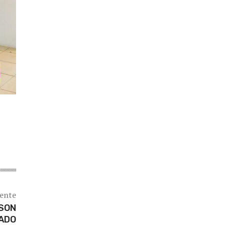
iente
 SON
TADO