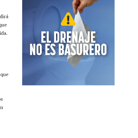
dirá
 que
ida.
 que
os
an