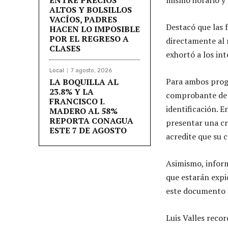
ALTOS Y BOLSILLOS
VACÍOS, PADRES
Destacó que las 
HACEN LO IMPOSIBLE
POR EL REGRESO A
directamente al 
CLASES
exhortó a los in
Local
7 agosto, 2026
Para ambos progr
LA BOQUILLA AL
23.8% Y LA
comprobante de d
FRANCISCO I.
identificación. 
MADERO AL 58%
REPORTA CONAGUA
presentar una cr
ESTE 7 DE AGOSTO
acredite que su 
Asimismo, inform
que estarán expi
este documento 
Luis Valles reco