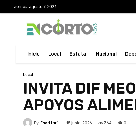
viernes, agosto 7, 2026
Inicio
Local
Estatal
Nacional
Dep
Local
INVITA DIF ME
APOYOS ALIME
By
Escritor1
364
0
15 junio, 2026