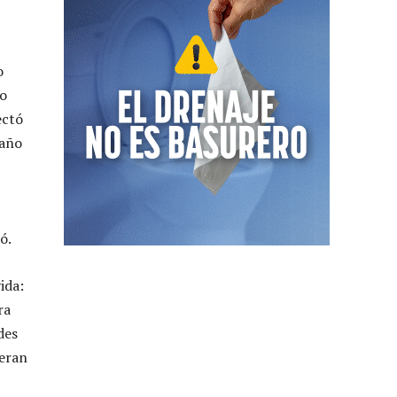
o
co
ectó
 año
ó.
ida:
ra
des
 eran