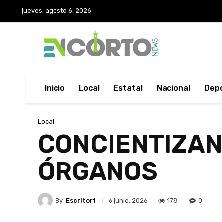
jueves, agosto 6, 2026
Inicio
Local
Estatal
Nacional
Dep
Local
CONCIENTIZAN
ÓRGANOS
By
Escritor1
178
0
6 junio, 2026