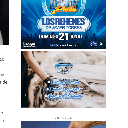
de
anza
a de
do
- Publicidad-
en