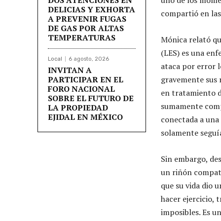
DELICIAS Y EXHORTA
compartió en las
A PREVENIR FUGAS
DE GAS POR ALTAS
TEMPERATURAS
Mónica relató qu
(LES) es una enf
Local
6 agosto, 2026
ataca por error 
INVITAN A
PARTICIPAR EN EL
gravemente sus r
FORO NACIONAL
en tratamiento d
SOBRE EL FUTURO DE
sumamente comple
LA PROPIEDAD
EJIDAL EN MÉXICO
conectada a una 
solamente seguía
Sin embargo, des
un riñón compati
que su vida dio u
hacer ejercicio, 
imposibles. Es u