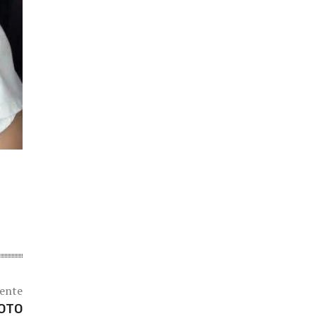
iente
MOTO