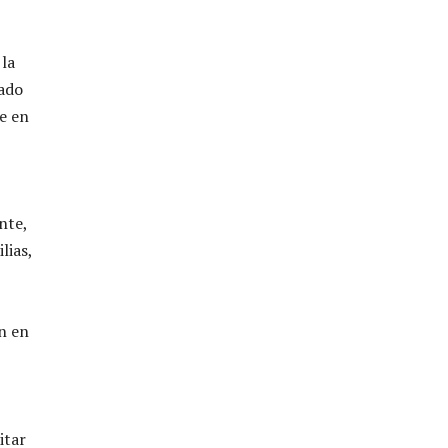
 la
mado
se en
nte,
lias,
n en
itar