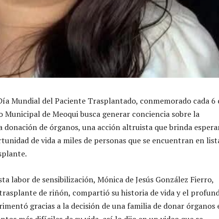
 Día Mundial del Paciente Trasplantado, conmemorado cada 6 
no Municipal de Meoqui busca generar conciencia sobre la
a donación de órganos, una acción altruista que brinda esper
tunidad de vida a miles de personas que se encuentran en list
splante.
ta labor de sensibilización, Mónica de Jesús González Fierro,
trasplante de riñón, compartió su historia de vida y el profun
imentó gracias a la decisión de una familia de donar órganos 
os más difíciles de su vida, así lo dijo en un video que se