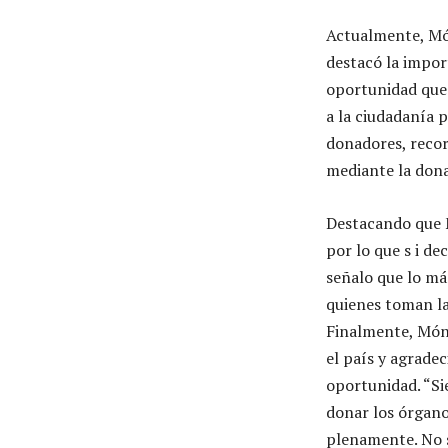
Actualmente, Món
destacó la impor
oportunidad que 
a la ciudadanía p
donadores, recor
mediante la dona
Destacando que 
por lo que s i de
señalo que lo má
quienes toman l
Finalmente, Móni
el país y agradec
oportunidad. “Sie
donar los órganos
plenamente. No 