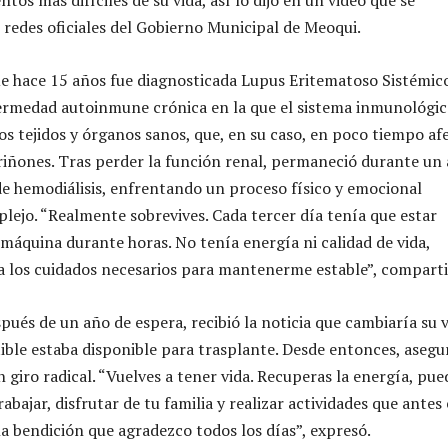
 redes oficiales del Gobierno Municipal de Meoqui.
e hace 15 años fue diagnosticada Lupus Eritematoso Sistémic
ermedad autoinmune crónica en la que el sistema inmunológi
los tejidos y órganos sanos, que, en su caso, en poco tiempo af
iñones. Tras perder la función renal, permaneció durante un
e hemodiálisis, enfrentando un proceso físico y emocional
jo. “Realmente sobrevives. Cada tercer día tenía que estar
máquina durante horas. No tenía energía ni calidad de vida,
 los cuidados necesarios para mantenerme estable”, comparti
pués de un año de espera, recibió la noticia que cambiaría su v
ble estaba disponible para trasplante. Desde entonces, asegu
n giro radical. “Vuelves a tener vida. Recuperas la energía, pue
trabajar, disfrutar de tu familia y realizar actividades que antes
na bendición que agradezco todos los días”, expresó.