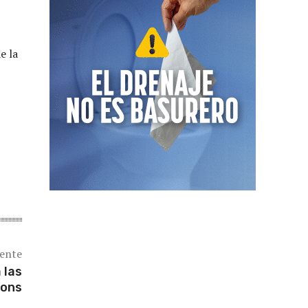
e la
iente
 las
ions