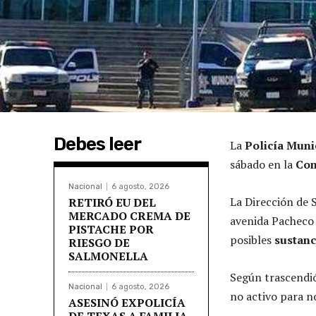
Debes leer
La
Policía Muni
sábado en la
Com
Nacional
6 agosto, 2026
La Dirección de S
RETIRÓ EU DEL
MERCADO CREMA DE
avenida Pacheco
PISTACHE POR
posibles
sustanci
RIESGO DE
SALMONELLA
Según trascendió
Nacional
6 agosto, 2026
no activo para no
ASESINÓ EXPOLICÍA
DE TEXAS A FAMILIA