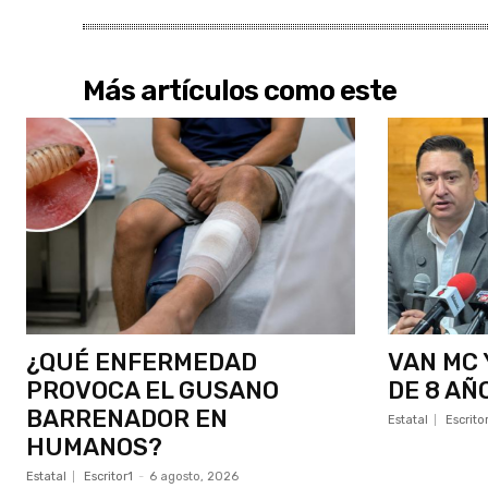
Más artículos como este
¿QUÉ ENFERMEDAD
VAN MC 
PROVOCA EL GUSANO
DE 8 AÑ
BARRENADOR EN
Estatal
Escrito
HUMANOS?
Estatal
Escritor1
-
6 agosto, 2026