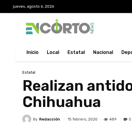
jueves, agosto 6, 2026
Inicio
Local
Estatal
Nacional
Dep
Estatal
Realizan antid
Chihuahua
By
Redacción
489
0
15 febrero, 2020