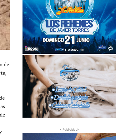
ón de
ta,
 de
mas
 de
- Publicidad-
y