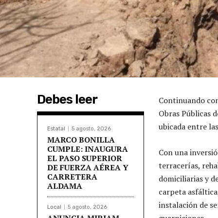
Debes leer
Continuando con 
Obras Públicas d
ubicada entre la
Estatal
5 agosto, 2026
MARCO BONILLA
CUMPLE: INAUGURA
Con una inversió
EL PASO SUPERIOR
terracerías, reh
DE FUERZA AÉREA Y
CARRETERA
domiciliarias y 
ALDAMA
carpeta asfáltic
instalación de se
Local
5 agosto, 2026
ANUNCIA MIRIAM
guarniciones.