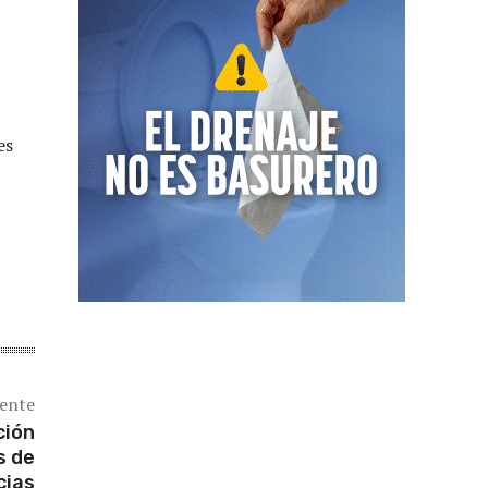
es
iente
ción
s de
cias