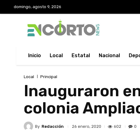
domingo, agosto 9, 2026
Inicio
Local
Estatal
Nacional
Dep
Local
Principal
Inauguraron en 
colonia Amplia
By
Redacción
602
0
26 enero, 2020