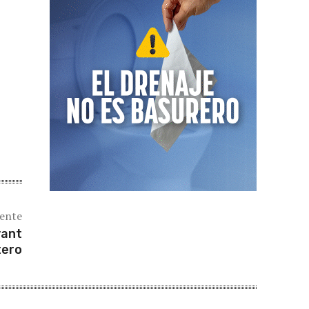
iente
yant
tero