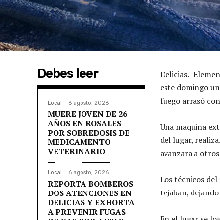
Debes leer
Delicias.- Elem
este domingo un i
fuego arrasó con
Local
6 agosto, 2026
MUERE JOVEN DE 26
AÑOS EN ROSALES
Una maquina exti
POR SOBREDOSIS DE
del lugar, reali
MEDICAMENTO
VETERINARIO
avanzara a otros
Local
6 agosto, 2026
Los técnicos del
REPORTA BOMBEROS
tejaban, dejand
DOS ATENCIONES EN
DELICIAS Y EXHORTA
A PREVENIR FUGAS
En el lugar se l