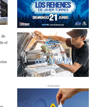
 de
de el
rios
- Publicidad-
na