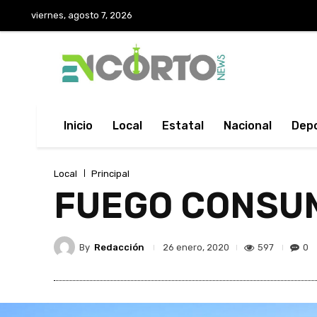
viernes, agosto 7, 2026
Inicio
Local
Estatal
Nacional
Dep
Local
Principal
FUEGO CONSUME
By
Redacción
597
0
26 enero, 2020