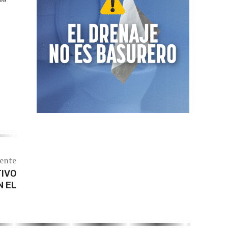
iente
TIVO
N EL