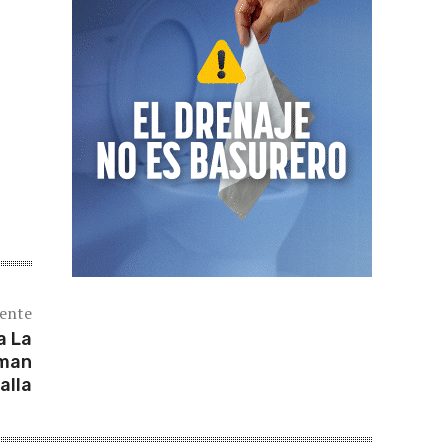
iente
a La
rman
alla