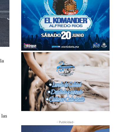
la
 las
- Publicidad-