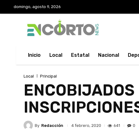
domingo, agosto 9, 2026
Inicio
Local
Estatal
Nacional
Dep
Local
Principal
ENCOBIJADOS 
INSCRIPCIONE
By
Redacción
641
0
4 febrero, 2020