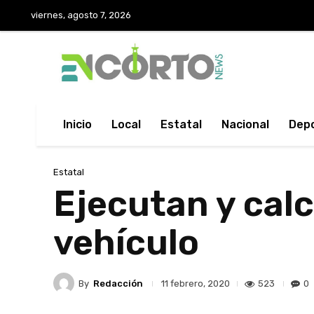
viernes, agosto 7, 2026
Inicio
Local
Estatal
Nacional
Dep
Estatal
Ejecutan y cal
vehículo
By
Redacción
523
0
11 febrero, 2020