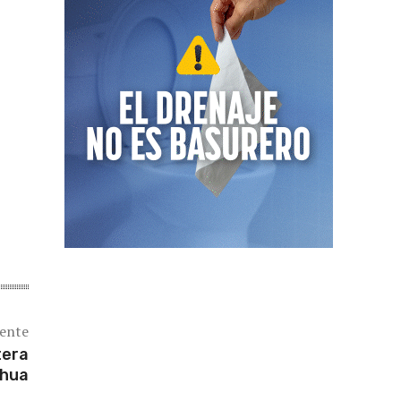
iente
tera
ahua