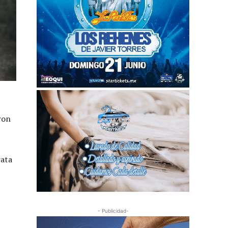
ron
rata
- Publicidad-