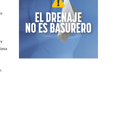
de
er
tima
,