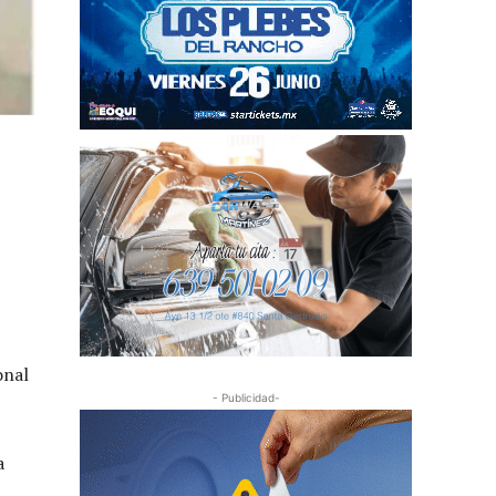
onal
- Publicidad-
a