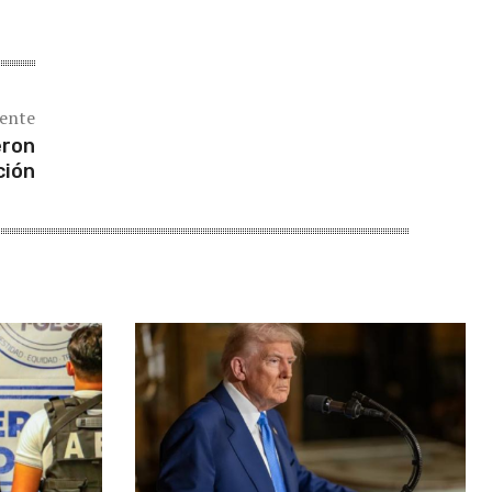
iente
eron
ción