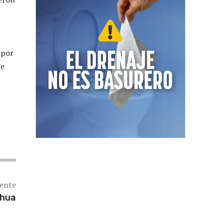
 por
se
iente
ahua