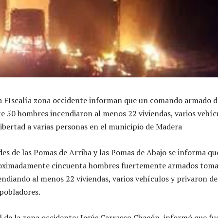
la FIscalía zona occidente informan que un comando armado d
 50 hombres incendiaron al menos 22 viviendas, varios vehíc
 libertad a varias personas en el municipio de Madera
es de las Pomas de Arriba y las Pomas de Abajo se informa qu
oximadamente cincuenta hombres fuertemente armados tom
endiando al menos 22 viviendas, varios vehículos y privaron de
 pobladores.
al de la zona occidente; Jesús Carrasco Chacón, informó que f