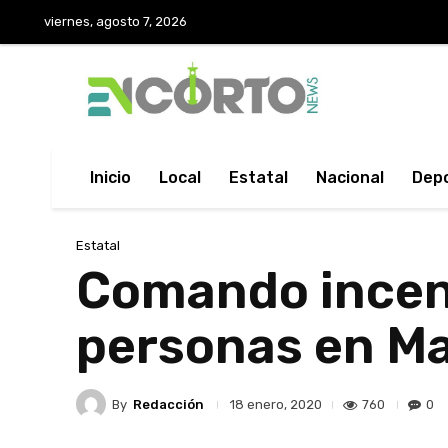
viernes, agosto 7, 2026
Inicio
Local
Estatal
Nacional
Dep
Estatal
Comando incend
personas en M
By
Redacción
760
0
18 enero, 2020