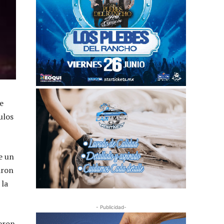
e
ulos
e un
aron
 la
- Publicidad-
ueron