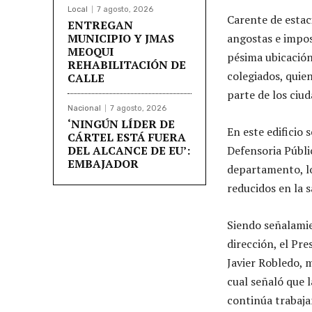
Local
7 agosto, 2026
Carente de estac
ENTREGAN
MUNICIPIO Y JMAS
angostas e impos
MEOQUI
pésima ubicación
REHABILITACIÓN DE
colegiados, quie
CALLE
parte de los ciu
Nacional
7 agosto, 2026
‘NINGÚN LÍDER DE
En este edificio 
CÁRTEL ESTÁ FUERA
DEL ALCANCE DE EU’:
Defensoria Públi
EMBAJADOR
departamento, lo
reducidos en la s
Siendo señalamie
dirección, el Pr
Javier Robledo, 
cual señaló que l
continúa trabajan