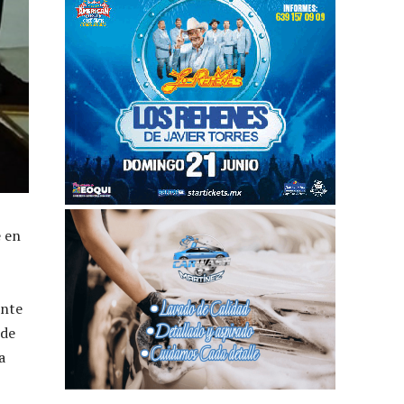
e en
ente
 de
a