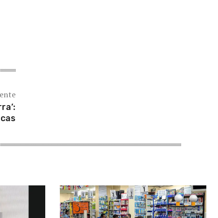
iente
ra’:
icas