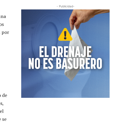
- Publicidad-
una
os
a por
o de
s,
el
e se