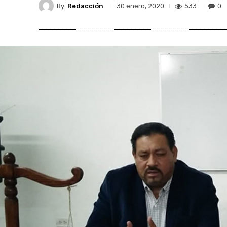
By
Redacción
533
0
30 enero, 2020