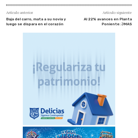
Artículo anterior
Artículo siguiente
Baja del carro, mata a su novia y
Al 22% avances en Planta
luego se dispara en el corazón
Poniente: JMAS