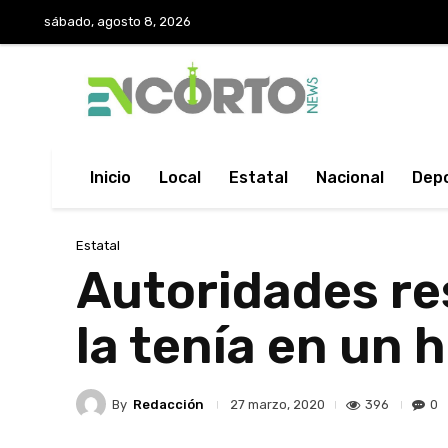
sábado, agosto 8, 2026
Inicio
Local
Estatal
Nacional
Dep
Estatal
Autoridades res
la tenía en un 
By
Redacción
396
0
27 marzo, 2020