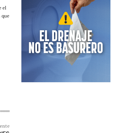
 el
s que
iente