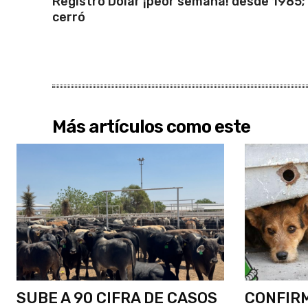
Registró Dólar ¡peor semana! desde 1985; 
cerró
Más artículos como este
SUBE A 90 CIFRA DE CASOS
CONFIR