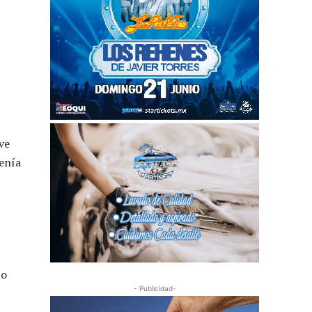
ve
tenía
to
- Publicidad-