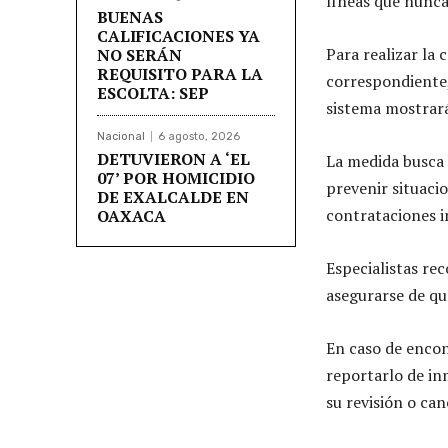
líneas que nunca
BUENAS
CALIFICACIONES YA
Para realizar la 
NO SERÁN
REQUISITO PARA LA
correspondiente,
ESCOLTA: SEP
sistema mostrará
Nacional
6 agosto, 2026
DETUVIERON A ‘EL
La medida busca 
07’ POR HOMICIDIO
prevenir situaci
DE EXALCALDE EN
contrataciones i
OAXACA
Especialistas re
asegurarse de qu
En caso de encon
reportarlo de in
su revisión o can