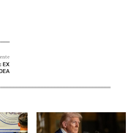
iente
: EX
 DEA