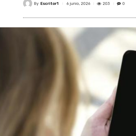
By
Escritor1
203
0
6 junio, 2026