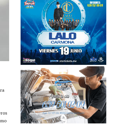
ra
eros
como