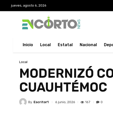
jueves, agosto 6, 2026
Inicio
Local
Estatal
Nacional
Dep
Local
MODERNIZÓ CO
CUAUHTÉMOC
By
Escritor1
167
0
6 junio, 2026