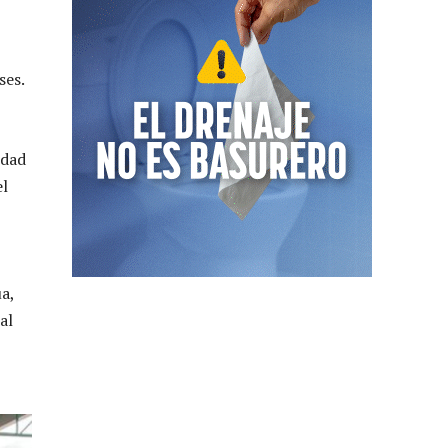
ses.
idad
el
a,
al