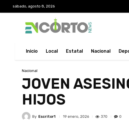
sábado, agosto 8, 2026
Inicio
Local
Estatal
Nacional
Dep
Nacional
JOVEN ASESIN
HIJOS
By
Escritor1
370
0
19 enero, 2026