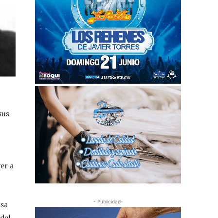
sus
er a
- Publicidad-
ssa
 del