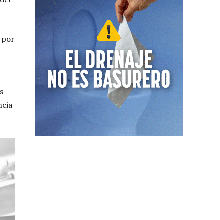
o por
s
ncia