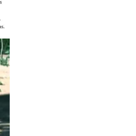
s
,
as.