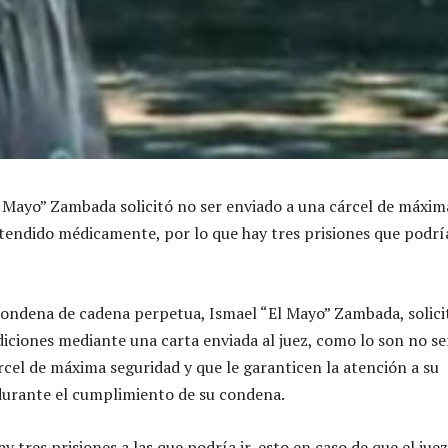
 Mayo” Zambada solicitó no ser enviado a una cárcel de máxim
atendido médicamente, por lo que hay tres prisiones que podr
condena de cadena perpetua, Ismael “El Mayo” Zambada, solici
diciones mediante una carta enviada al juez, como lo son no se
rcel de máxima seguridad y que le garanticen la atención a su
durante el cumplimiento de su condena.
ay tres prisiones a las que podría ir, esto en caso de que el juez