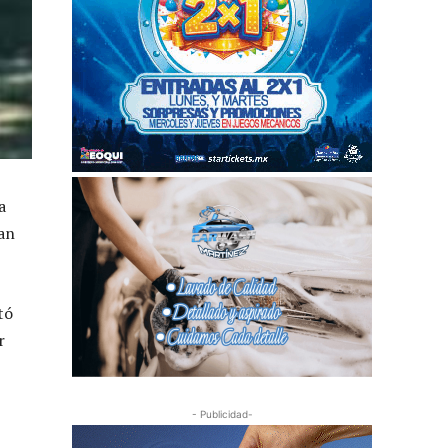
a
ían
tó
r
- Publicidad-