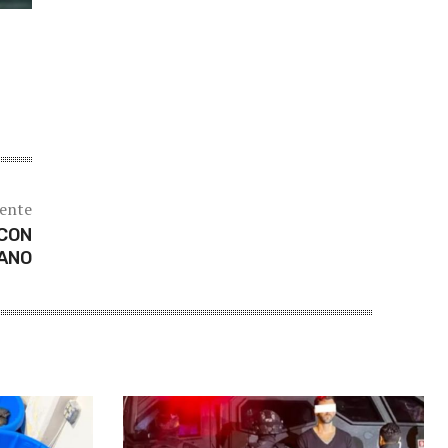
iente
 CON
IANO