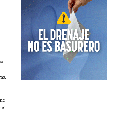
na
na
as,
ene
lud