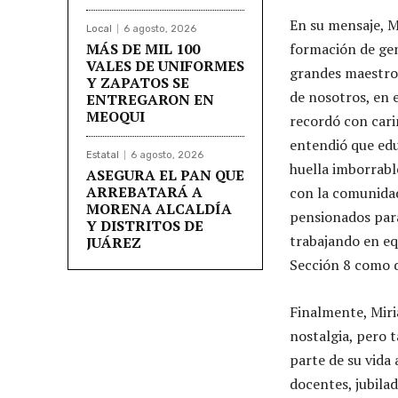
En su mensaje, M
Local
6 agosto, 2026
MÁS DE MIL 100
formación de gen
VALES DE UNIFORMES
grandes maestros
Y ZAPATOS SE
de nosotros, en 
ENTREGARON EN
MEOQUI
recordó con cari
entendió que edu
Estatal
6 agosto, 2026
huella imborrabl
ASEGURA EL PAN QUE
ARREBATARÁ A
con la comunidad
MORENA ALCALDÍA
pensionados para
Y DISTRITOS DE
trabajando en eq
JUÁREZ
Sección 8 como d
Finalmente, Mir
nostalgia, pero 
parte de su vida
docentes, jubilad