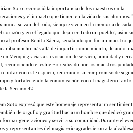
iriam Soto reconoció la importancia de los maestros en la
eraciones y el impacto que tienen en la vida de sus alumnos: 
 nunca se van del todo, siempre viven en la memoria de cada
el corazón y en el legado que dejan en todo un pueblo”, asimis
ño al profesor Benito Sáenz, señalando que fue un maestro qu
car iba mucho más allá de impartir conocimiento, dejando un
e en Meoqui gracias a su vocación de servicio, humildad y cerc
, reconociendo el esfuerzo realizado por los maestros jubilad
 contar con este espacio, reiterando su compromiso de segui
uipo y fortaleciendo la comunicación con el magisterio tanto 
e la Sección 42.
iam Soto expresó que este homenaje representa un sentimient
también de orgullo y gratitud hacia un hombre que dedicó gran
 a formar generaciones y servir a su comunidad. Durante el eve
os y representantes del magisterio agradecieron a la alcaldesa