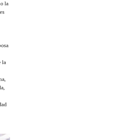
o la
es
posa
 la
ma,
la,
dad