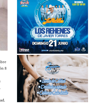
mbre
ón 8
s
,
ad.