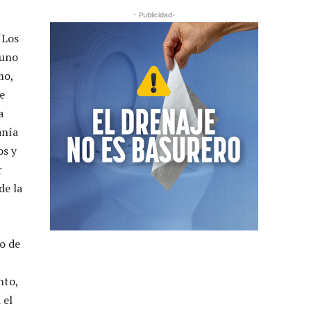
- Publicidad-
“Los
 uno
mo,
e
a
anía
os y
r
de la
o de
nto,
 el