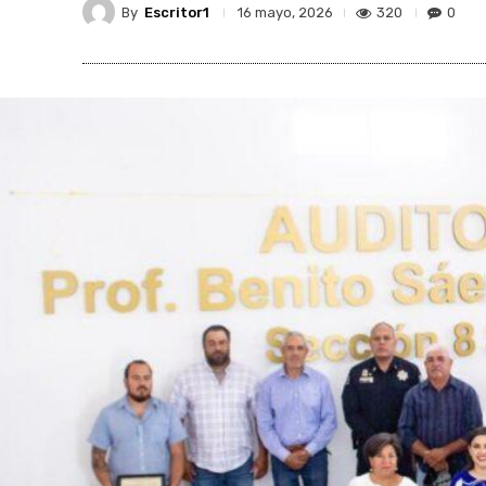
By
Escritor1
320
0
16 mayo, 2026