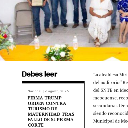
Debes leer
La alcaldesa Mir
del auditorio “B
del SNTE en Meoq
Nacional
6 agosto, 2026
FIRMA TRUMP
meoquense, recor
ORDEN CONTRA
secundarias técni
TURISMO DE
siendo reconoci
MATERNIDAD TRAS
FALLO DE SUPREMA
Municipal de Meo
CORTE