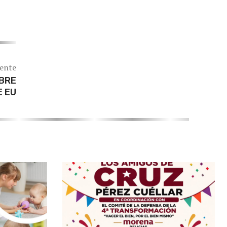
iente
BRE
E EU