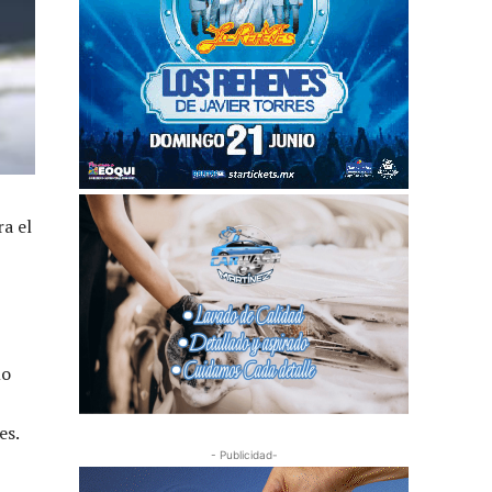
a el
mo
es.
- Publicidad-