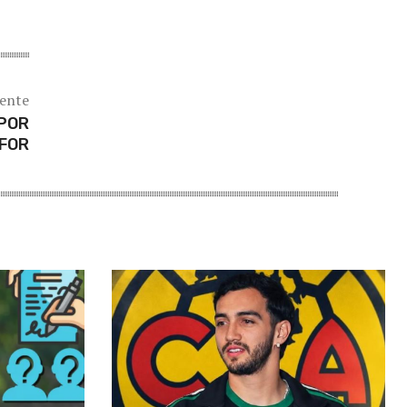
iente
 POR
AFOR