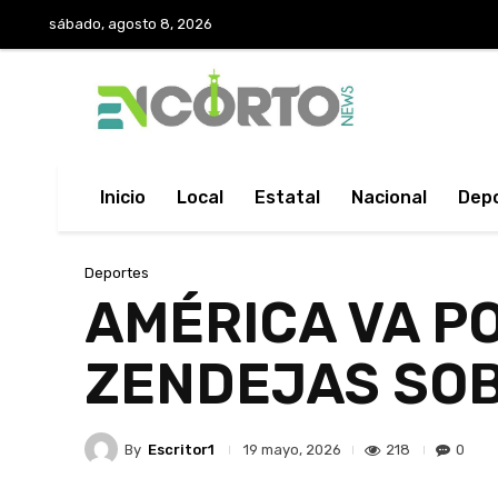
sábado, agosto 8, 2026
Inicio
Local
Estatal
Nacional
Dep
Deportes
AMÉRICA VA P
ZENDEJAS SOB
By
Escritor1
218
0
19 mayo, 2026