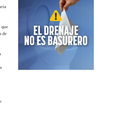
aría
o que
s de
a
s
o