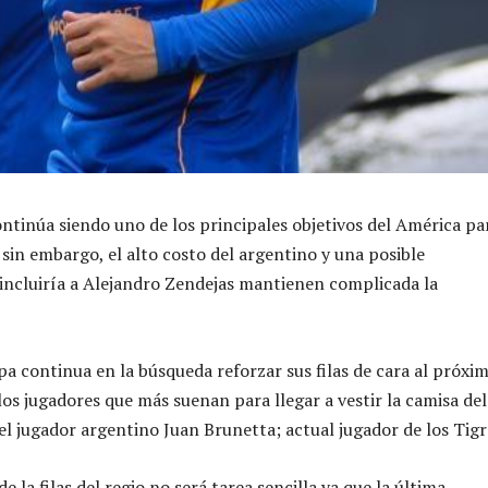
ntinúa siendo uno de los principales objetivos del América par
sin embargo, el alto costo del argentino y una posible
incluiría a Alejandro Zendejas mantienen complicada la
pa continua en la búsqueda reforzar sus filas de cara al próxi
los jugadores que más suenan para llegar a vestir la camisa del
el jugador argentino Juan Brunetta; actual jugador de los Tigr
de la filas del regio no será tarea sencilla ya que la última