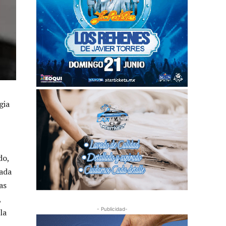
gia
do,
tada
as
,
- Publicidad-
la