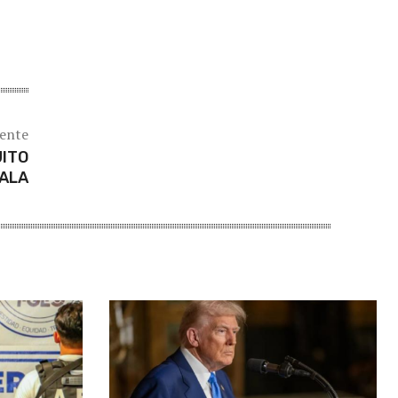
iente
UITO
ALA