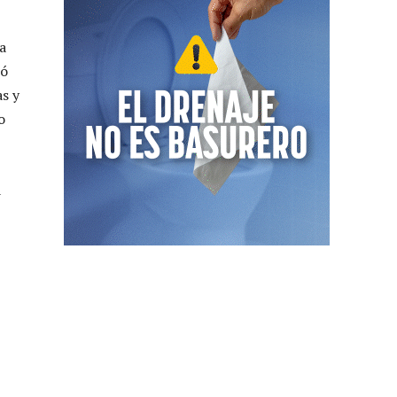
a
mó
s y
o
a