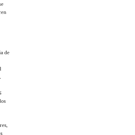
se
cen
ia de
l
.
S
los
res,
es