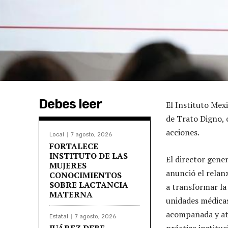
Debes leer
El Instituto Mex
de Trato Digno, 
acciones.
Local
7 agosto, 2026
FORTALECE
INSTITUTO DE LAS
El director gene
MUJERES
anunció el relan
CONOCIMIENTOS
SOBRE LACTANCIA
a transformar la
MATERNA
unidades médicas
acompañada y ate
Estatal
7 agosto, 2026
JUÁREZ DEBE
práctica instituc