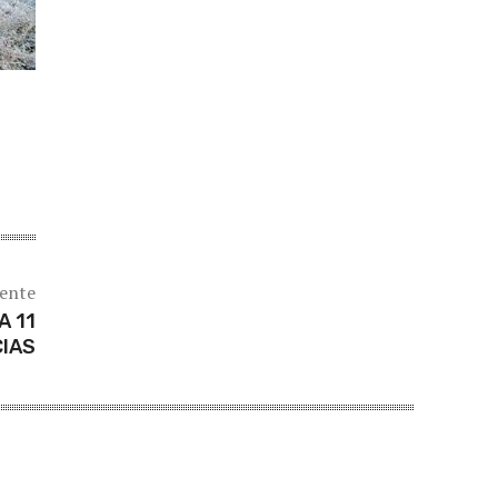
iente
A 11
CIAS