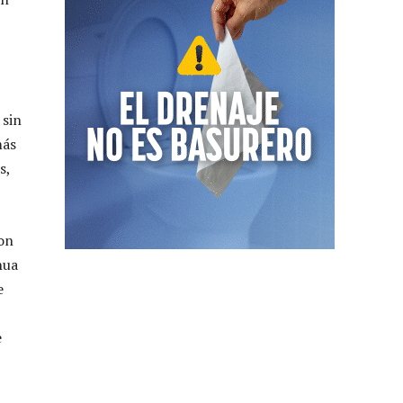
 sin
más
s,
on
hua
e
e