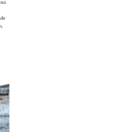
uno
 de
n.