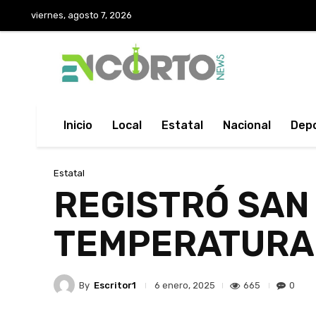
viernes, agosto 7, 2026
Inicio
Local
Estatal
Nacional
Dep
Estatal
REGISTRÓ SAN
TEMPERATURA 
By
Escritor1
665
0
6 enero, 2025