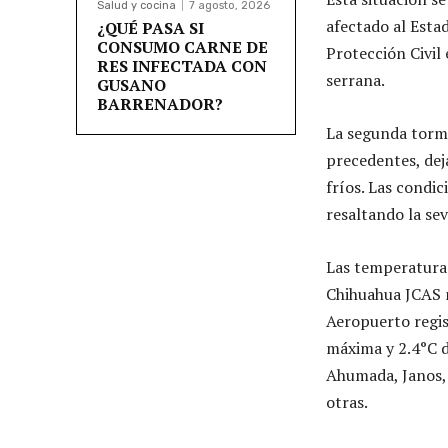
Salud y cocina
7 agosto, 2026
afectado al Esta
¿QUÉ PASA SI
CONSUMO CARNE DE
Protección Civil 
RES INFECTADA CON
serrana.
GUSANO
BARRENADOR?
La segunda torme
precedentes, dej
fríos. Las condic
resaltando la se
Las temperaturas
Chihuahua JCAS 
Aeropuerto regi
máxima y 2.4°C d
Ahumada, Janos,
otras.