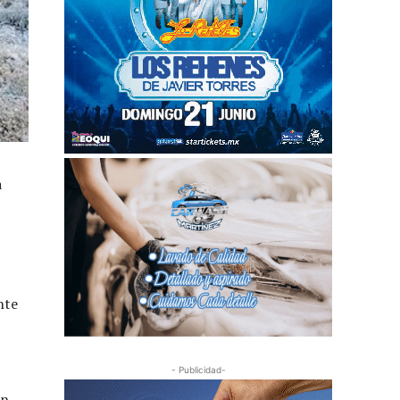
a
nte
- Publicidad-
an