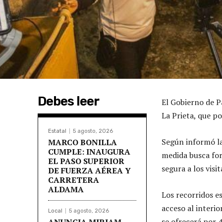
Debes leer
El Gobierno de P
La Prieta, que po
Estatal
5 agosto, 2026
Según informó la
MARCO BONILLA
CUMPLE: INAUGURA
medida busca fort
EL PASO SUPERIOR
segura a los visi
DE FUERZA AÉREA Y
CARRETERA
ALDAMA
Los recorridos es
acceso al interio
Local
5 agosto, 2026
se ofrecerá por 
ANUNCIA MIRIAM