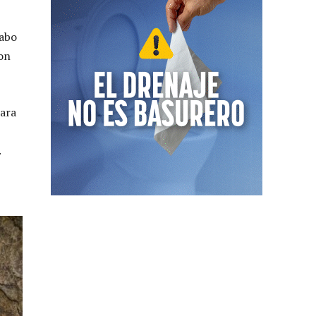
cabo
con
para
.