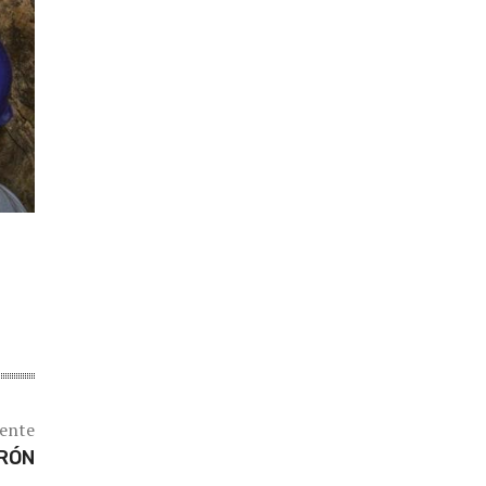
iente
ARÓN