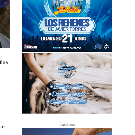
Mina
- Publicidad-
ior