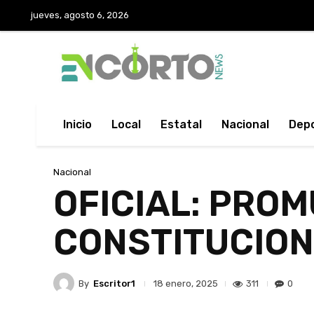
jueves, agosto 6, 2026
Inicio
Local
Estatal
Nacional
Dep
Nacional
OFICIAL: PRO
CONSTITUCION
By
Escritor1
311
0
18 enero, 2025