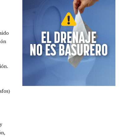
sido
ión
ión.
afos)
y
ón,