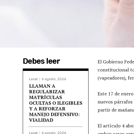
Debes leer
El Gobierno Fede
constitucional to
(vapeadores), fen
Local
6 agosto, 2026
LLAMAN A
REGULARIZAR
Este 17 de enero 
MATRÍCULAS
nuevos párrafos a
OCULTAS O ILEGIBLES
Y A REFORZAR
partir de mañana
MANEJO DEFENSIVO:
VIALIDAD
El artículo 4 abo
ambos casos agre
Local
6 agosto, 2026