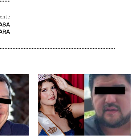
iente
CASA
ARA