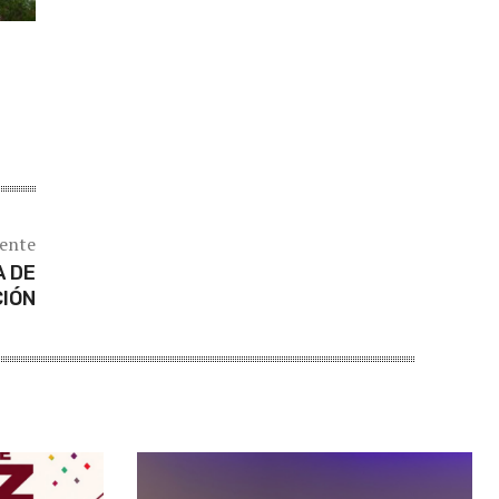
iente
A DE
IÓN