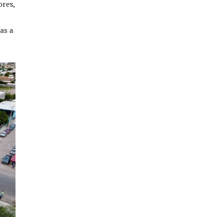
ores,
as a