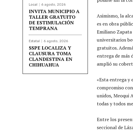
Local
6 agosto, 2026
INVITA MUNICIPIO A
Asimismo, la alc
TALLER GRATUITO
DE ESTIMULACIÓN
es en obra públi
TEMPRANA
Emiliano Zapata 
universitarios b
Estatal
6 agosto, 2026
SSPE LOCALIZA Y
gratuitos. Ademá
CLAUSURA TOMA
entrega de más d
CLANDESTINA EN
amplió su cobert
CHIHUAHUA
«Esta entrega y 
compromiso con 
unidos, Meoqui A
todas y todos m
Entre los presen
seccional de Láz