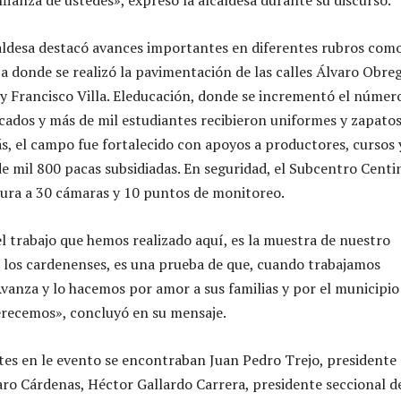
aldesa destacó avances importantes en diferentes rubros como
ca donde se realizó la pavimentación de las calles Álvaro Obre
y Francisco Villa. Eleducación, donde se incrementó el númer
ecados y más de mil estudiantes recibieron uniformes y zapato
s, el campo fue fortalecido con apoyos a productores, cursos 
e mil 800 pacas subsidiadas. En seguridad, el Subcentro Centi
ura a 30 cámaras y 10 puntos de monitoreo.
el trabajo que hemos realizado aquí, es la muestra de nuestro
los cardenenses, es una prueba de que, cuando trabajamos
vanza y lo hacemos por amor a sus familias y por el municipio
erecemos», concluyó en su mensaje.
tes en le evento se encontraban Juan Pedro Trejo, presidente
aro Cárdenas, Héctor Gallardo Carrera, presidente seccional d