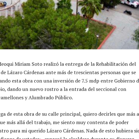
Meoqui Miriam Soto realizó la entrega de la Rehabilitación del
 de Lázaro Cárdenas ante más de trescientas personas que se
tando esta obra con una inversión de 7.5 mdp entre Gobierno d
io, dando un nuevo rostro a la entrada del seccional con
camellones y Alumbrado Público.
ga de esta obra de su calle principal, quiero decirles que más a
 que más allá del trabajo, me siento muy contenta de poder
stro para mi querido Lázaro Cárdenas. Nada de esto hubiera si
nfianza de ustedes», expresó la alcaldesa durante su discurso.