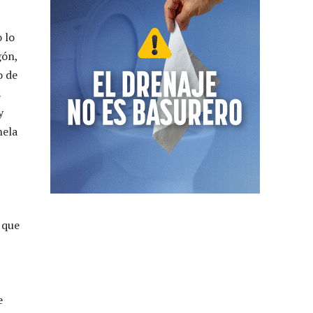
 lo
gón,
o de
s
y
nela
 que
e