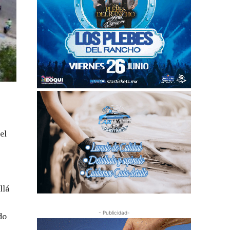
el
llá
- Publicidad-
do