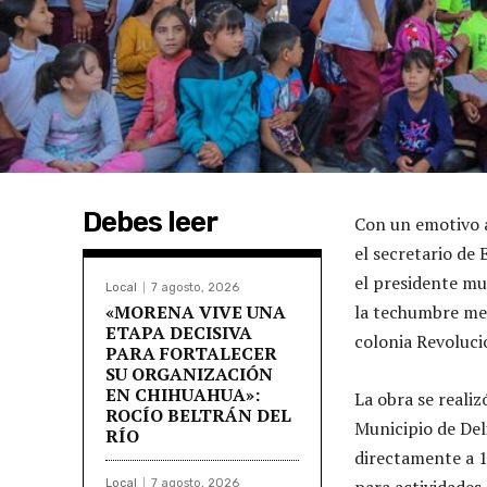
Debes leer
Con un emotivo a
el secretario de
el presidente mu
Local
7 agosto, 2026
«MORENA VIVE UNA
la techumbre met
ETAPA DECISIVA
colonia Revoluci
PARA FORTALECER
SU ORGANIZACIÓN
EN CHIHUAHUA»:
La obra se reali
ROCÍO BELTRÁN DEL
Municipio de Del
RÍO
directamente a 1
para actividades 
Local
7 agosto, 2026