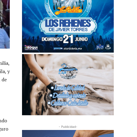
ilia,
la, y
l de
ando
- Publicidad-
guro