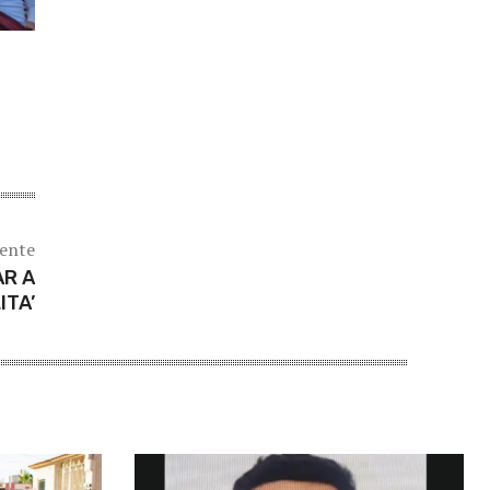
iente
AR A
ITA’