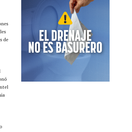
ones
les
s de
l
ionó
ntel
nia
o