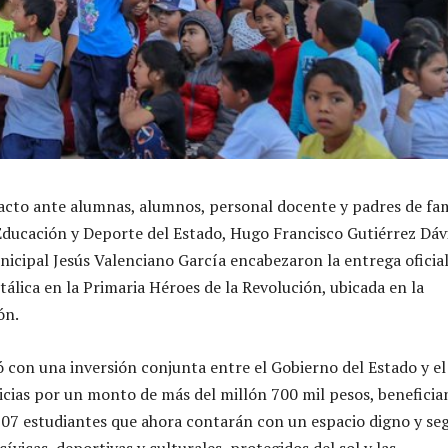
cto ante alumnas, alumnos, personal docente y padres de fam
 Educación y Deporte del Estado, Hugo Francisco Gutiérrez Dávi
nicipal Jesús Valenciano García encabezaron la entrega oficia
álica en la Primaria Héroes de la Revolución, ubicada en la
ón.
zó con una inversión conjunta entre el Gobierno del Estado y el
icias por un monto de más del millón 700 mil pesos, benefici
07 estudiantes que ahora contarán con un espacio digno y se
cívicas, deportivas y culturales, protegidos del sol y las