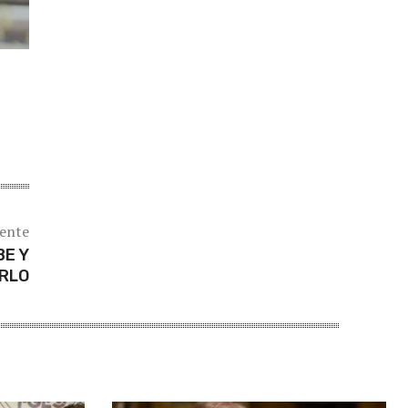
iente
BE Y
RLO