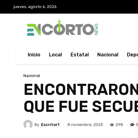
jueves, agosto 6, 2026
Inicio
Local
Estatal
Nacional
Dep
Nacional
ENCONTRARON 
QUE FUE SECU
By
Escritor1
298
8 noviembre, 2025