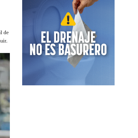
l de
uir.