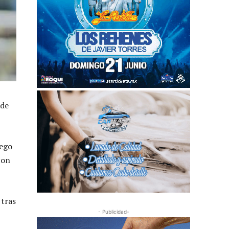
lde
uego
con
 tras
- Publicidad-