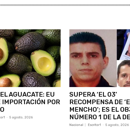
DEL AGUACATE: EU
SUPERA ‘EL 03’
 IMPORTACIÓN POR
RECOMPENSA DE ‘E
CO
MENCHO’; ES EL O
NÚMERO 1 DE LA D
tor1
-
5 agosto, 2026
Nacional
Escritor1
-
5 agosto, 2026