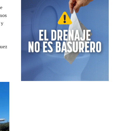
de
amos
 y
Juez