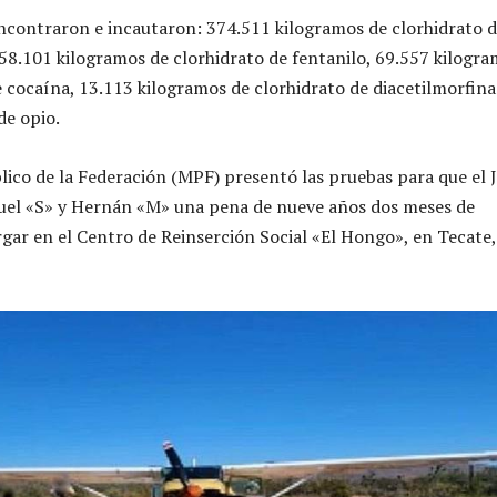
ncontraron e incautaron: 374.511 kilogramos de clorhidrato 
8.101 kilogramos de clorhidrato de fentanilo, 69.557 kilogr
e cocaína, 13.113 kilogramos de clorhidrato de diacetilmorfina
de opio.
blico de la Federación (MPF) presentó las pruebas para que el 
uel «S» y Hernán «M» una pena de nueve años dos meses de
gar en el Centro de Reinserción Social «El Hongo», en Tecate,