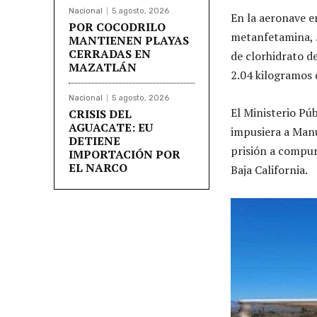
Nacional
5 agosto, 2026
En la aeronave e
POR COCODRILO
metanfetamina, 5
MANTIENEN PLAYAS
CERRADAS EN
de clorhidrato d
MAZATLÁN
2.04 kilogramos 
Nacional
5 agosto, 2026
El Ministerio Pú
CRISIS DEL
AGUACATE: EU
impusiera a Man
DETIENE
prisión a compur
IMPORTACIÓN POR
EL NARCO
Baja California.