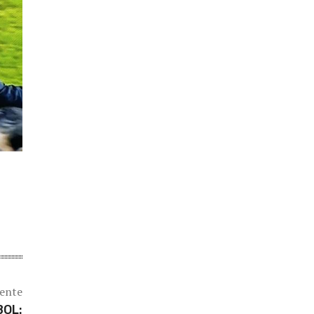
iente
BOL: