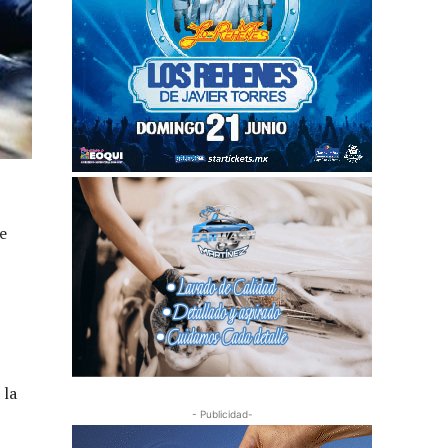
e
 la
- Publicidad-