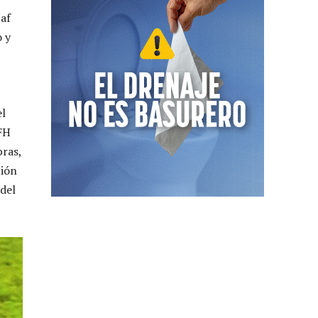
af
o y
el
FFH
ras,
ción
 del