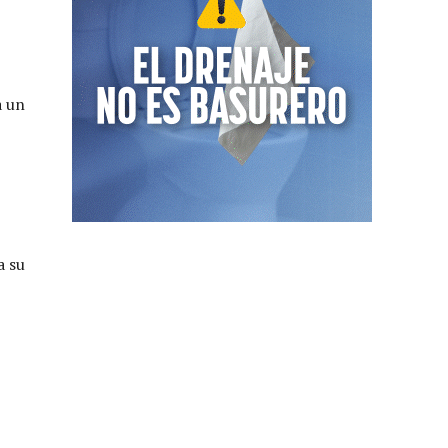
a un
a su