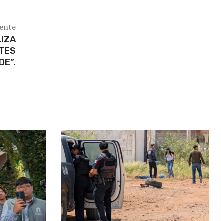
iente
LIZA
RTES
DE”.