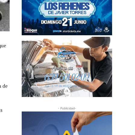
que
n de
- Publicidad-
as