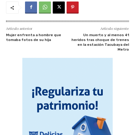
Artículo anterior
Artículo siguiente
Mujer enfrenta a hombre que
Un muerto y al menos 41
tomaba fotos de su hija
heridos tras choque de trenes
en la estación Tacubaya del
Metro