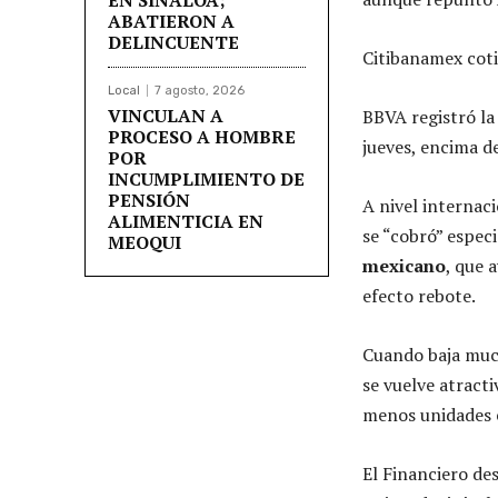
ABATIERON A
DELINCUENTE
Citibanamex coti
Local
7 agosto, 2026
VINCULAN A
BBVA registró la
PROCESO A HOMBRE
jueves, encima de
POR
INCUMPLIMIENTO DE
PENSIÓN
A nivel internaci
ALIMENTICIA EN
se “cobró” espec
MEOQUI
mexicano
, que 
efecto rebote.
Cuando baja much
se vuelve atract
menos unidades e
El Financiero de