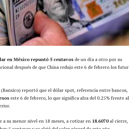
lar en México repuntó 5 centavos
de un día a otro por su
acional después de que China redujo este 6 de febrero los futu
(Banxico) reportó que el dólar spot, referencia entre bancos,
esos
este 6 de febrero, lo que significa alza del 0.25% frente al
erior.
ar a su menor nivel en 18 meses, a cotizar en
18.6070
al cierre,
oy 5 centavos y se alejó del valor récord de este año.