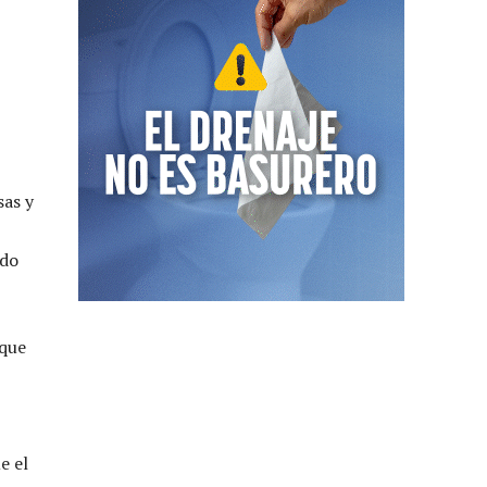
sas y
ado
rque
e el