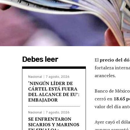
Debes leer
El
precio del dó
fortaleza intern
aranceles.
Nacional
7 agosto, 2026
‘NINGÚN LÍDER DE
CÁRTEL ESTÁ FUERA
Banco de México 
DEL ALCANCE DE EU’:
cerró en
18.65 p
EMBAJADOR
valor del día ant
Nacional
7 agosto, 2026
SE ENFRENTARON
Ayer cayó el dól
SICARIOS Y MARINOS
aunque repuntó h
EN SINALOA;