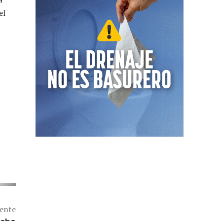
el
iente