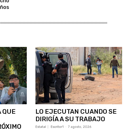
ocho
ños
A QUE
LO EJECUTAN CUANDO SE
DIRIGÍA A SU TRABAJO
RÓXIMO
Estatal
Escritor1
-
7 agosto, 2026