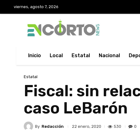
viernes, agosto 7, 2026
Inicio
Local
Estatal
Nacional
Dep
Estatal
Fiscal: sin rel
caso LeBarón
By
Redacción
530
0
22 enero, 2020