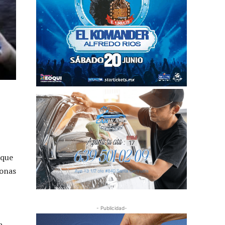
 que
sonas
- Publicidad-
a