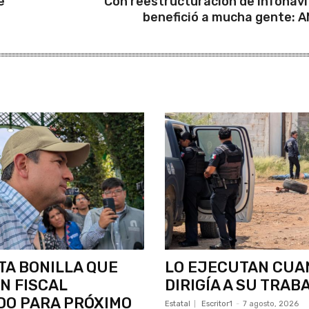
e
Con reestructuración de Infonavi
benefició a mucha gente: 
A BONILLA QUE
LO EJECUTAN CUA
N FISCAL
DIRIGÍA A SU TRAB
DO PARA PRÓXIMO
Estatal
Escritor1
-
7 agosto, 2026