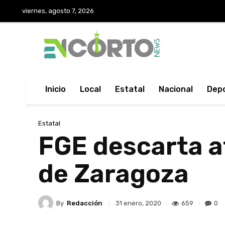
viernes, agosto 7, 2026
Inicio
Local
Estatal
Nacional
Dep
Estatal
FGE descarta 
de Zaragoza
By
Redacción
659
0
31 enero, 2020