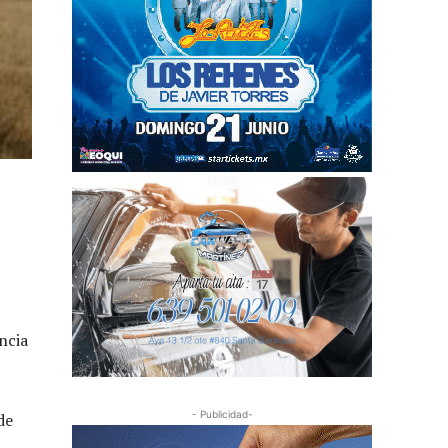
ncia
- Publicidad-
de