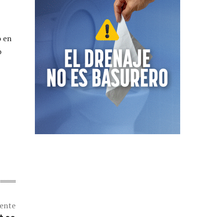
o en
o
iente