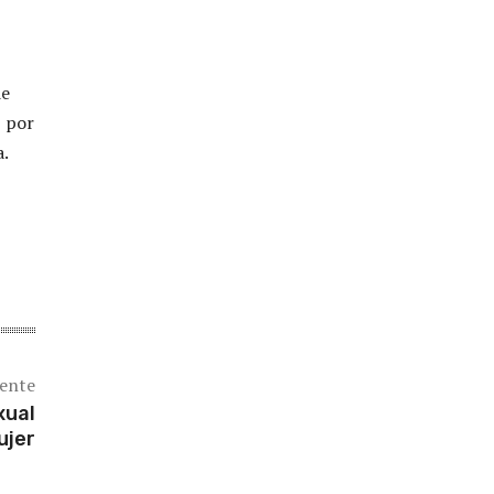
de
, por
a.
iente
xual
ujer