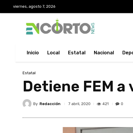
viernes, agosto 7, 2026
Inicio
Local
Estatal
Nacional
Dep
Estatal
Detiene FEM a v
By
Redacción
421
0
7 abril, 2020