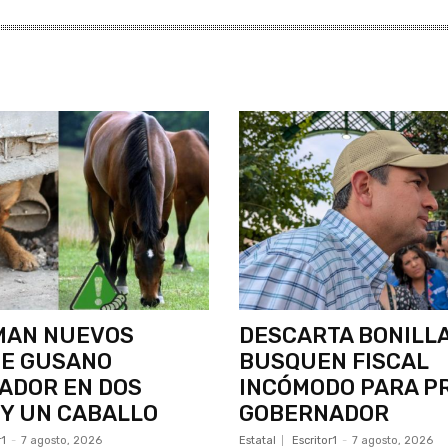
MAN NUEVOS
DESCARTA BONILL
DE GUSANO
BUSQUEN FISCAL
ADOR EN DOS
INCÓMODO PARA P
Y UN CABALLO
GOBERNADOR
r1
-
7 agosto, 2026
Estatal
Escritor1
-
7 agosto, 2026