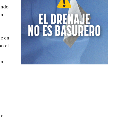
endo
un
te en
on el
e
la
 el