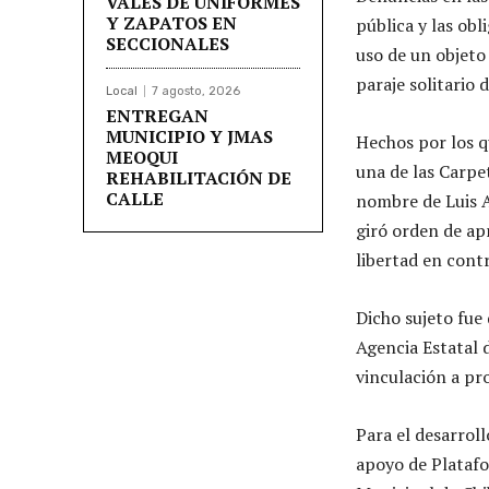
VALES DE UNIFORMES
Y ZAPATOS EN
pública y las ob
SECCIONALES
uso de un objeto
paraje solitario
Local
7 agosto, 2026
ENTREGAN
MUNICIPIO Y JMAS
Hechos por los q
MEOQUI
una de las Carpet
REHABILITACIÓN DE
CALLE
nombre de Luis A
giró orden de apr
libertad en cont
Dicho sujeto fue
Agencia Estatal d
vinculación a pr
Para el desarroll
apoyo de Platafo