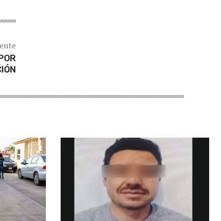
iente
 POR
IÓN