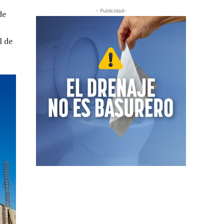
- Publicidad-
de
l de