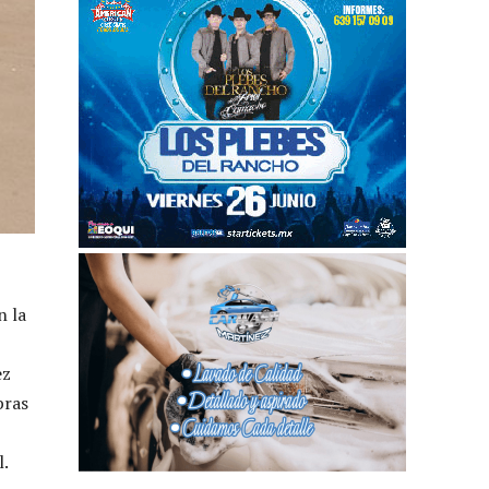
n la
ez
bras
l.