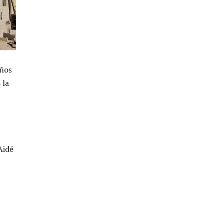
años
 la
Aidé