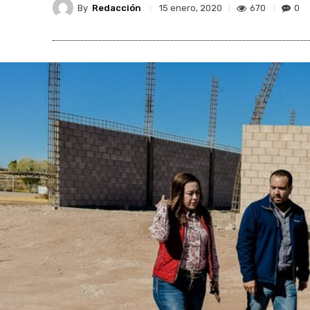
By
Redacción
670
0
15 enero, 2020