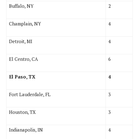
Buffalo, NY
2
Champlain, NY
4
Detroit, MI
4
El Centro, CA
6
El Paso, TX
4
Fort Lauderdale, FL
3
Houston, TX
3
Indianapolis, IN
4