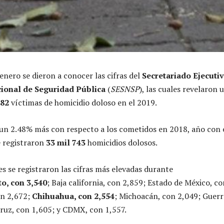
enero se dieron a conocer las cifras del
Secretariado Ejecuti
ional de Seguridad Pública
(
SESNSP
), las cuales revelaron 
582
víctimas de homicidio doloso en el 2019.
un 2.48% más con respecto a los cometidos en 2018, año con 
e registraron
33 mil 743
homicidios dolosos.
es se registraron las cifras más elevadas durante
o, con 3,540
; Baja california, con 2,859; Estado de México, co
on 2,672;
Chihuahua, con 2,554
; Michoacán, con 2,049; Guerr
ruz, con 1,605; y CDMX, con 1,557.