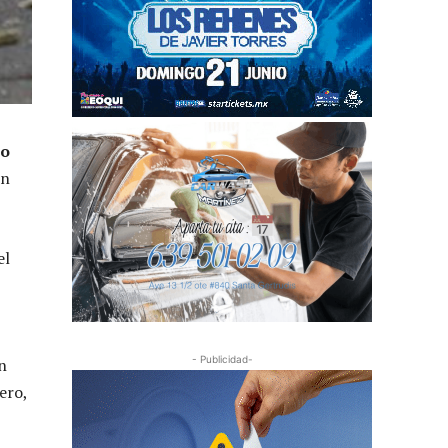
vo
un
el
- Publicidad-
n
ero,