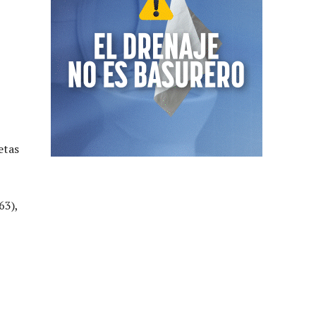
etas
63),