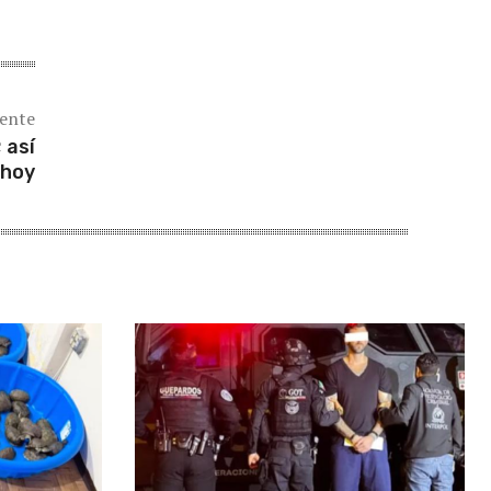
iente
 así
 hoy